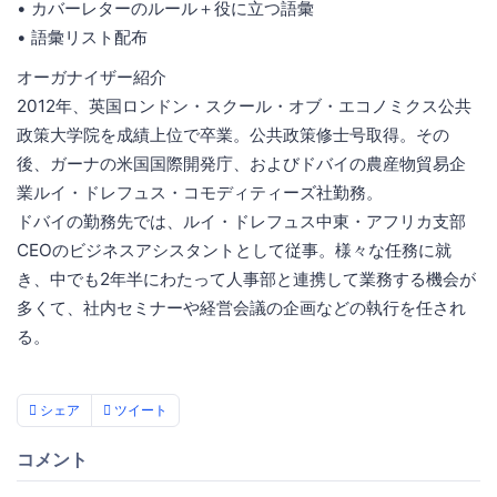
• カバーレターのルール＋役に立つ語彙
• 語彙リスト配布
オーガナイザー紹介
2012年、英国ロンドン・スクール・オブ・エコノミクス公共
政策大学院を成績上位で卒業。公共政策修士号取得。その
後、ガーナの米国国際開発庁、およびドバイの農産物貿易企
業ルイ・ドレフュス・コモディティーズ社勤務。
ドバイの勤務先では、ルイ・ドレフュス中東・アフリカ支部
CEOのビジネスアシスタントとして従事。様々な任務に就
き、中でも2年半にわたって人事部と連携して業務する機会が
多くて、社内セミナーや経営会議の企画などの執行を任され
る。
シェア
ツイート
コメント